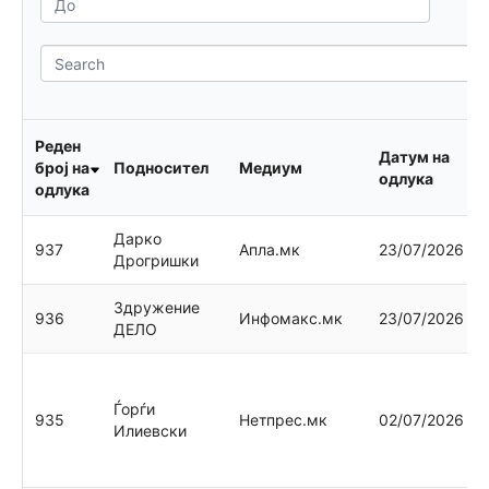
l
н
е
т
l
о
л
S
а
e
д
a
е
r
к
c
Реден
Датум на
о
h
број на
Подносител
Медиум
одлука
одлука
д
е
Дарко
937
Апла.мк
23/07/2026
Дрогришки
к
с
Здружение
936
Инфомакс.мк
23/07/2026
ДЕЛО
Ѓорѓи
935
Нетпрес.мк
02/07/2026
Илиевски