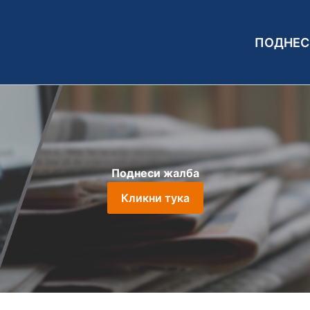
ПОДНЕС
Поднеси жалба
Кликни тука