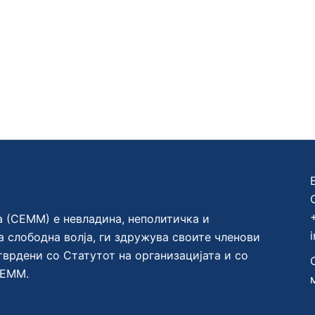
а (СЕММ) е невладина, неполитичка и
а слободна волја, ги здружува своите членови
тврдени со Статутот на организацијата и со
СЕММ.